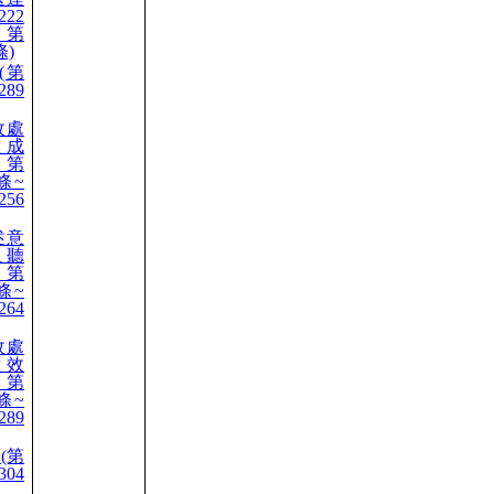
222
~第
條)
(第
89
政處
之成
(第
7條~
56
述意
及聽
(第
7條~
64
政處
之效
(第
5條~
89
(第
04